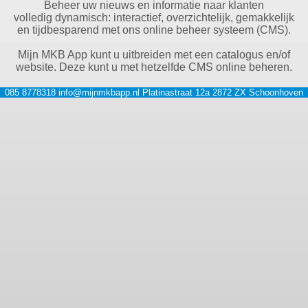
Beheer uw nieuws en informatie naar klanten
volledig dynamisch: interactief, overzichtelijk, gemakkelijk
en tijdbesparend met ons online beheer systeem (CMS).
Mijn MKB App kunt u uitbreiden met een catalogus en/of
website. Deze kunt u met hetzelfde CMS online beheren.
085 8778318
info@mijnmkbapp.nl
Platinastraat 12a
2872 ZX
Schoonhoven